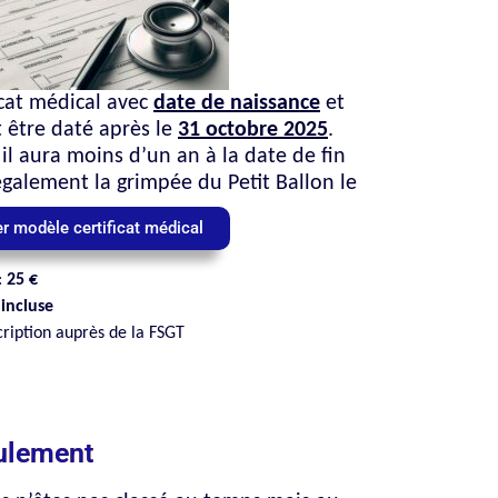
ficat médical avec
date de naissance
et
t être daté après le
31 octobre 2025
.
 il aura moins d’un an à la date de fin
également la grimpée du Petit Ballon le
r modèle certificat médical
:
25 €
incluse
ription auprès de la FSGT
eulement