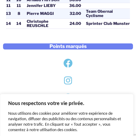
11
11
Jennifer LIEBY
36.00
Team Obernai
13
8
Pierre MAGGI
32.00
Cyclisme
Christophe
14
14
24.00
Sprinter Club Munster
REUSCHLE
Points marqués
Nous respectons votre vie privée.
Nous utilisons des cookies pour améliorer votre expérience de
navigation, diffuser des publicités ou des contenus personnalisés et
analyser notre trafic. En cliquant sur « Tout accepter », vous
consentez à notre utilisation des cookies.
Mentions légales
|
Politique de confidentialité
|