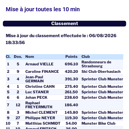
Mise à jour toutes les 10 min
Classement
Mise à jour du classement effectuée le : 06/08/2026
18:33:56
Cl.
Dos.
Nom
Points
Club
Randonneurs de
1
5
Arnaud VIELLE
696.10
Strasbourg
2
9
Caroline FINANCE
420.20
Ski Club Oberhaslach
Jean-Paul
3
4
391.30
Sprinter Club Munster
GERMAIN
4
1
Christine CAHN
275.40
Sprinter Club Munster
5
2
Luc STANER
261.50
Sprinter Club Munster
6
6
Johan PECK
238.60
Sprinter Club Munster
Raphael
7
12
186.40
FREYERMUTH
8
3
Michel CLEMENT
145.80
Sprinter Club Munster
9
27
Philippe NEYER
119.30
Sprinter Club Munster
10
7
Matthias SCHMIDT
54.00
Munster Bike Club
11
10
Arnaud FRITSCH
36.00