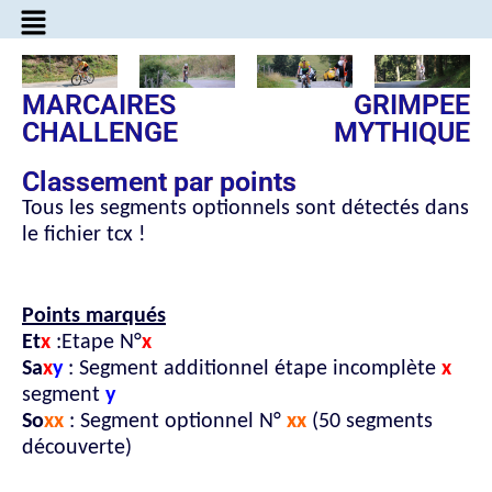
MARCAIRES
GRIMPEE
CHALLENGE
MYTHIQUE
Classement par points
Tous les segments optionnels sont détectés dans
le fichier tcx !
Points marqués
Et
x
:Etape N°
x
Sa
x
y
: Segment additionnel étape incomplète
x
segment
y
So
xx
: Segment optionnel N°
xx
(50 segments
découverte)